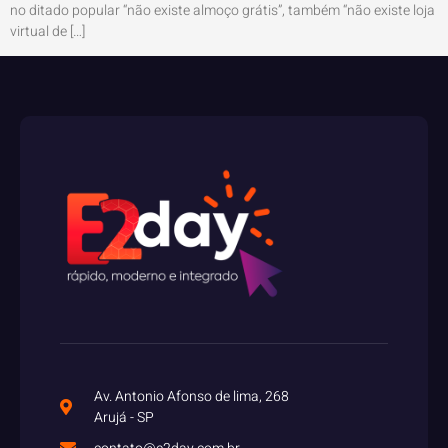
no ditado popular “não existe almoço grátis”, também “não existe loja
virtual de […]
Av. Antonio Afonso de lima, 268
Arujá - SP