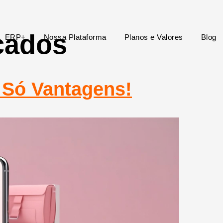
çados
ERP+
Nossa Plataforma
Planos e Valores
Blog
: Só Vantagens!