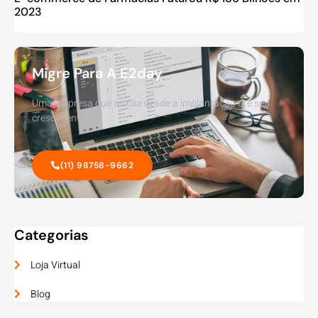
2023
Migre Para A E2day
Uma empresa que auxilia desde a implantação até seu
crescimento.
(11) 98758-9662
Categorias
Loja Virtual
Blog